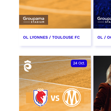
OL LYONNES / TOULOUSE FC
OL / O
3 octobre 2026
17 oc
date et heure à confirmer
date e
24
Oct.
RÉSERVER
RÉSER