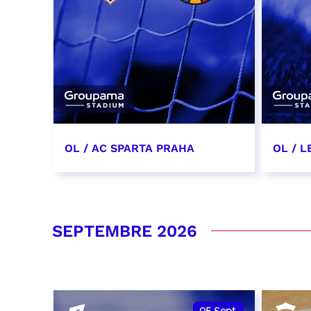
OL / AC SPARTA PRAHA
OL / L
11 août 2026 - 21:00
29 aoû
RÉSERVER
RÉSER
SEPTEMBRE 2026