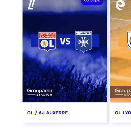
05
Sept.
OL / AJ AUXERRE
OL LYO
5 septembre 2026
12 sep