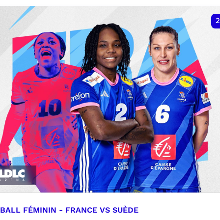
VER
RÉSERVER
2
BALL FÉMININ - FRANCE VS SUÈDE