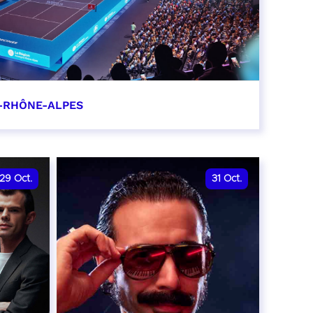
-RHÔNE-ALPES
0
29
Oct.
31
Oct.