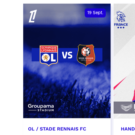
date et heure à confirmer
RÉSER
19
Sept.
RÉSERVER
OL / STADE RENNAIS FC
HAND