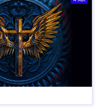
14
Sept.
20:00