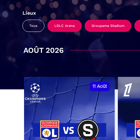
Lieux
Tous
LDLC Arena
Groupama Stadium
AOÛT 2026
11
Août