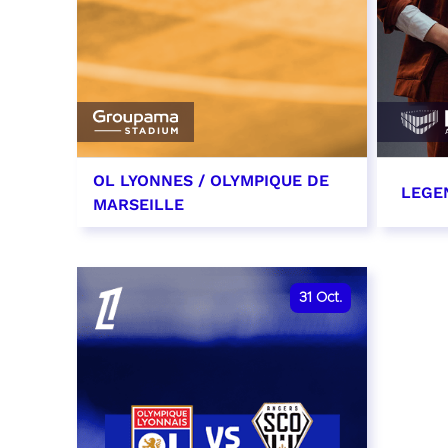
OL LYONNES / OLYMPIQUE DE
LEGE
MARSEILLE
24 octobre 2026
29 oc
date et heure à confirmer
RÉSER
31
Oct.
RÉSERVER