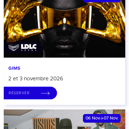
GIMS
2 et 3 novembre 2026
RÉSERVER
06
Nov.
07
Nov.