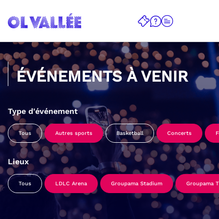
ÉVÉNEMENTS À VENIR
Type d'événement
Tous
Autres sports
Basketball
Concerts
F
Lieux
Tous
LDLC Arena
Groupama Stadium
Groupama Tr