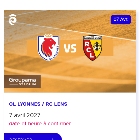
07
Avr.
OL LYONNES / RC LENS
7 avril 2027
date et heure à confirmer
RÉSERVER