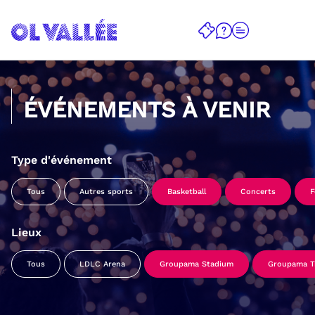
ÉVÉNEMENTS À VENIR
Type d'événement
Tous
Autres sports
Basketball
Concerts
F
Lieux
Tous
LDLC Arena
Groupama Stadium
Groupama Tr