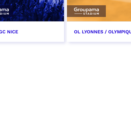
GC NICE
OL LYONNES / OLYMPIQ
tobre 2026
24 octobre 2026
t heure à confirmer
date et heure à confirme
VER
RÉSERVER