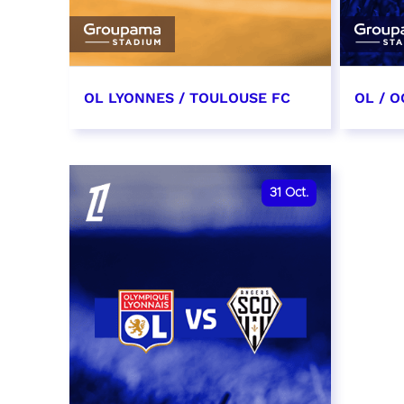
OL LYONNES / TOULOUSE FC
OL / O
3 octobre 2026
17 oc
date et heure à confirmer
date e
31
Oct.
RÉSERVER
RÉSER