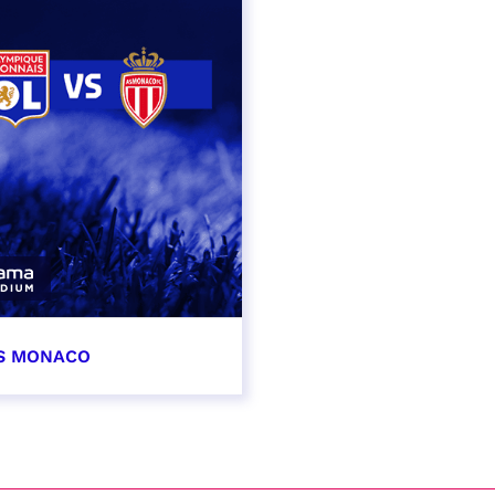
AS MONACO
vembre 2026
t heure à confirmer
VER