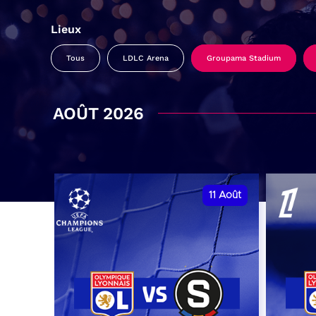
Lieux
Tous
LDLC Arena
Groupama Stadium
AOÛT 2026
11
Août