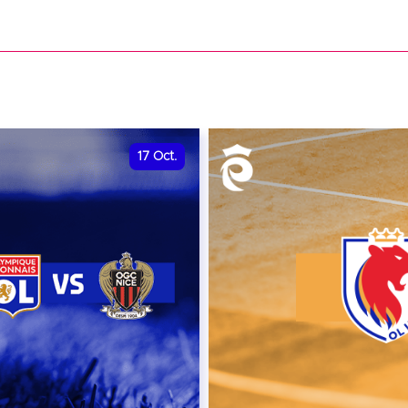
date et heure à confirme
VER
RÉSERVER
17
Oct.