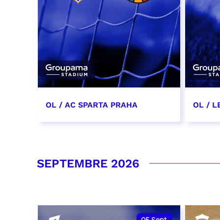
OL / AC SPARTA PRAHA
OL / L
11 août 2026 - 21:00
29 aoû
RÉSERVER
RÉSER
SEPTEMBRE 2026