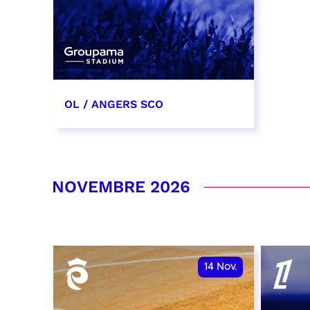
OL / ANGERS SCO
31 octobre 2026
date et heure à confirmer
NOVEMBRE 2026
RÉSERVER
14
Nov.