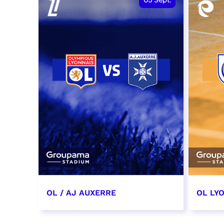
05
Sept.
OL / AJ AUXERRE
OL LYO
5 septembre 2026
12 sep