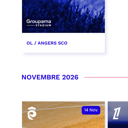
OL / ANGERS SCO
31 octobre 2026
date et heure à confirmer
NOVEMBRE 2026
RÉSERVER
14
Nov.