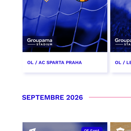
OL / AC SPARTA PRAHA
OL / L
11 août 2026 - 21:00
29 aoû
RÉSERVER
RÉSER
SEPTEMBRE 2026