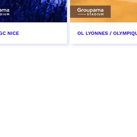
GC NICE
OL LYONNES / OLYMPIQ
tobre 2026
24 octobre 2026
t heure à confirmer
date et heure à confirme
VER
RÉSERVER