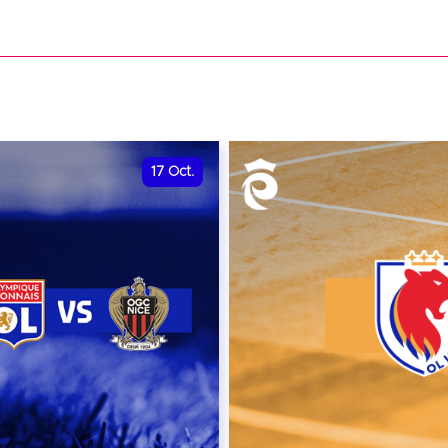
date et heure à confirme
VER
RÉSERVER
17
Oct.