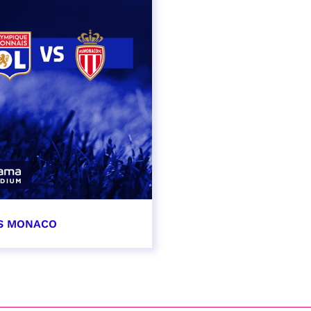
AS MONACO
vembre 2026
t heure à confirmer
VER