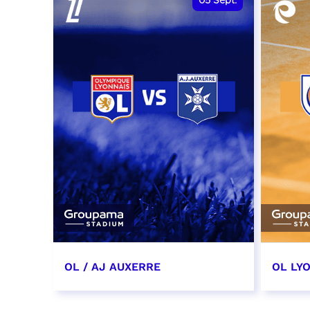
05
Sept.
OL / AJ AUXERRE
OL LYO
5 septembre 2026
12 sep