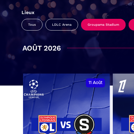
Lieux
Tous
LDLC Arena
Groupama Stadium
AOÛT 2026
11
Août