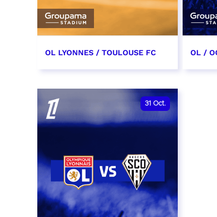
OL LYONNES / TOULOUSE FC
OL / O
3 octobre 2026
17 oc
date et heure à confirmer
date e
31
Oct.
RÉSERVER
RÉSER