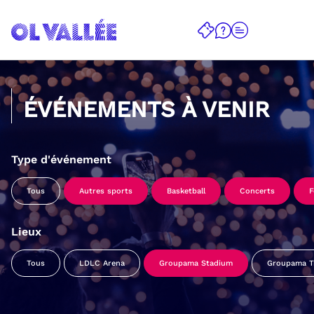
ÉVÉNEMENTS À VENIR
Type d'événement
Tous
Autres sports
Basketball
Concerts
F
Lieux
Tous
LDLC Arena
Groupama Stadium
Groupama Tr