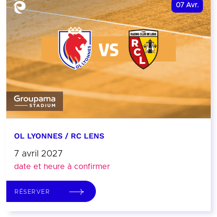
07
Avr.
OL LYONNES / RC LENS
7 avril 2027
date et heure à confirmer
RÉSERVER