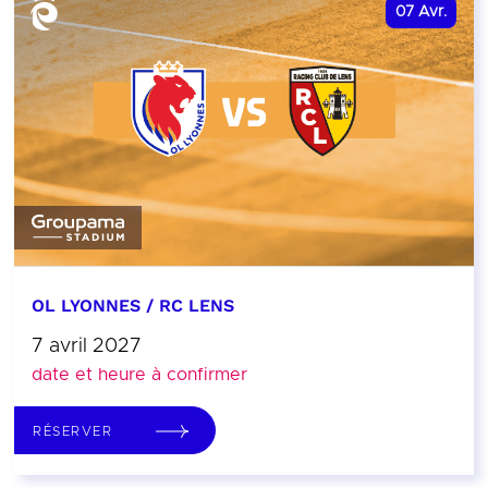
07
Avr.
OL LYONNES / RC LENS
7 avril 2027
date et heure à confirmer
RÉSERVER