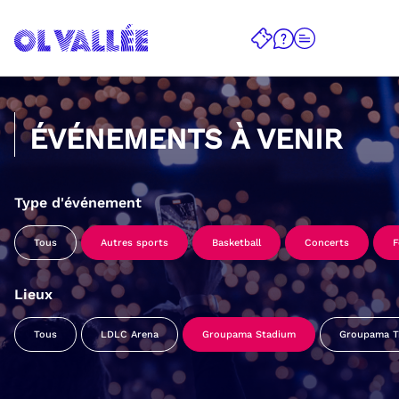
ÉVÉNEMENTS À VENIR
Type d'événement
Tous
Autres sports
Basketball
Concerts
F
Lieux
Tous
LDLC Arena
Groupama Stadium
Groupama Tr