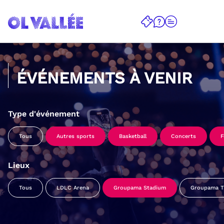
ÉVÉNEMENTS À VENIR
Type d'événement
Tous
Autres sports
Basketball
Concerts
F
Lieux
Tous
LDLC Arena
Groupama Stadium
Groupama Tr