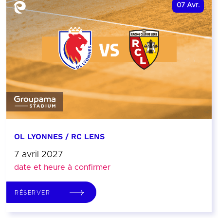
07
Avr.
OL LYONNES / RC LENS
7 avril 2027
date et heure à confirmer
RÉSERVER