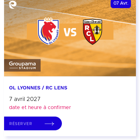
07
Avr.
OL LYONNES / RC LENS
7 avril 2027
date et heure à confirmer
RÉSERVER