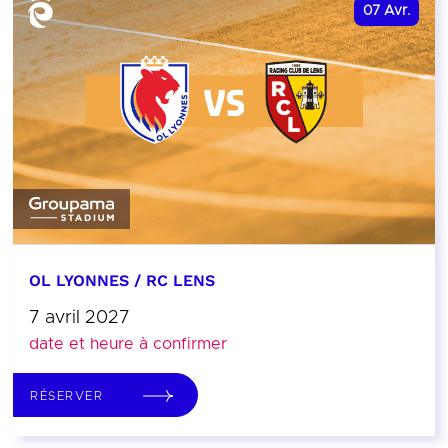
07
Avr.
OL LYONNES / RC LENS
7 avril 2027
date et heure à confirmer
RÉSERVER