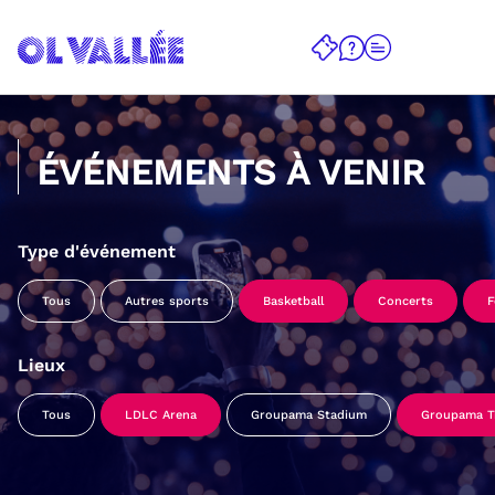
ÉVÉNEMENTS À VENIR
Type d'événement
Tous
Autres sports
Basketball
Concerts
F
Lieux
Tous
LDLC Arena
Groupama Stadium
Groupama Tr