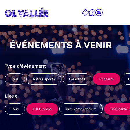
ÉVÉNEMENTS À VENIR
Type d'événement
Tous
Autres sports
Basketball
Concerts
F
Lieux
Tous
LDLC Arena
Groupama Stadium
Groupama Tr