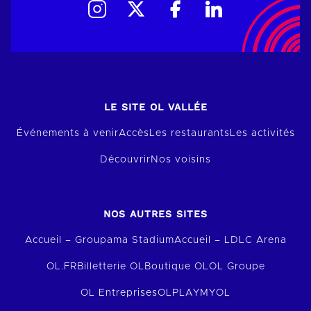
LE SITE OL VALLÉE
Événements à venir
Accès
Les restaurants
Les activités
Découvrir
Nos voisins
NOS AUTRES SITES
Accueil – Groupama Stadium
Accueil – LDLC Arena
OL.FR
Billetterie OL
Boutique OL
OL Groupe
OL Entreprises
OLPLAY
MYOL