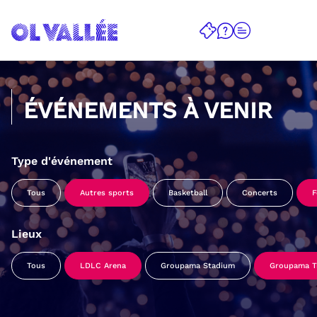
ÉVÉNEMENTS À VENIR
Type d'événement
Tous
Autres sports
Basketball
Concerts
F
Lieux
Tous
LDLC Arena
Groupama Stadium
Groupama Tr