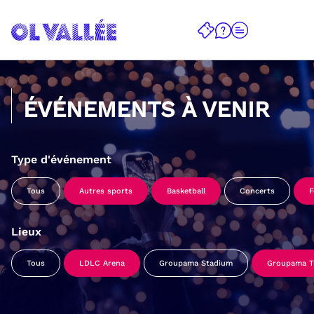
ÉVÉNEMENTS À VENIR
Type d'événement
Tous
Autres sports
Basketball
Concerts
F
Lieux
Tous
LDLC Arena
Groupama Stadium
Groupama Tr