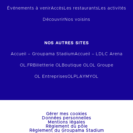
Événements à venir
Accès
Les restaurants
Les activités
Découvrir
Nos voisins
NOS AUTRES SITES
Accueil – Groupama Stadium
Accueil – LDLC Arena
OL.FR
Billetterie OL
Boutique OL
OL Groupe
OL Entreprises
OLPLAY
MYOL
Gérer mes cookies
Données personnelles
Mentions légales
Règlement du pôle
Règlement du Groupama Stadium