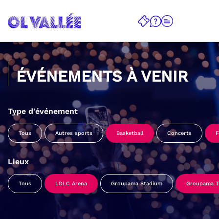
ÉVÉNEMENTS À VENIR
Type d'événement
Tous
Autres sports
Basketball
Concerts
F
Lieux
Tous
LDLC Arena
Groupama Stadium
Groupama Tr