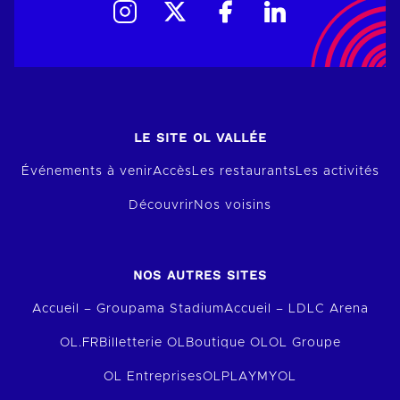
LE SITE OL VALLÉE
Événements à venir
Accès
Les restaurants
Les activités
Découvrir
Nos voisins
NOS AUTRES SITES
Accueil – Groupama Stadium
Accueil – LDLC Arena
OL.FR
Billetterie OL
Boutique OL
OL Groupe
OL Entreprises
OLPLAY
MYOL