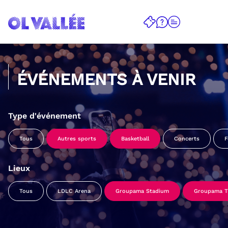
ÉVÉNEMENTS À VENIR
Type d'événement
Tous
Autres sports
Basketball
Concerts
F
Lieux
Tous
LDLC Arena
Groupama Stadium
Groupama Tr