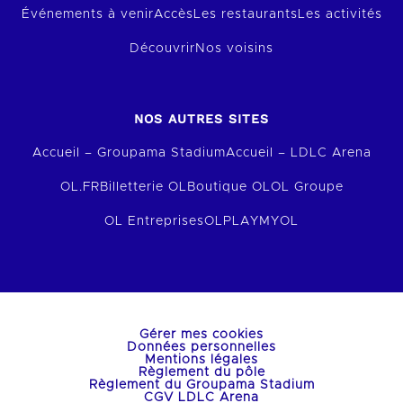
Événements à venir
Accès
Les restaurants
Les activités
Découvrir
Nos voisins
NOS AUTRES SITES
Accueil – Groupama Stadium
Accueil – LDLC Arena
OL.FR
Billetterie OL
Boutique OL
OL Groupe
OL Entreprises
OLPLAY
MYOL
Gérer mes cookies
Données personnelles
Mentions légales
Règlement du pôle
Règlement du Groupama Stadium
CGV LDLC Arena