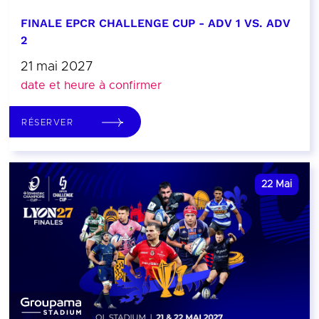
FINALE EPCR CHALLENGE CUP - ADV 1 VS. ADV
2
21 mai 2027
date et heure à confirmer
RÉSERVER
22
Mai