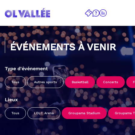
ÉVÉNEMENTS À VENIR
Type d'événement
Tous
Autres sports
Basketball
Concerts
F
Lieux
Tous
LDLC Arena
Groupama Stadium
Groupama Tr