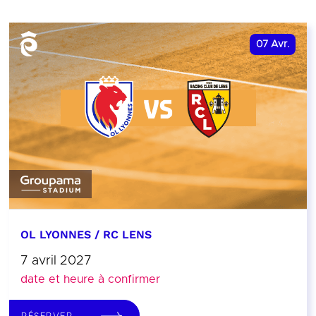
07
Avr.
OL LYONNES / RC LENS
7 avril 2027
date et heure à confirmer
RÉSERVER