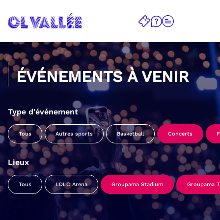
ÉVÉNEMENTS À VENIR
Type d'événement
Tous
Autres sports
Basketball
Concerts
F
Lieux
Tous
LDLC Arena
Groupama Stadium
Groupama Tr