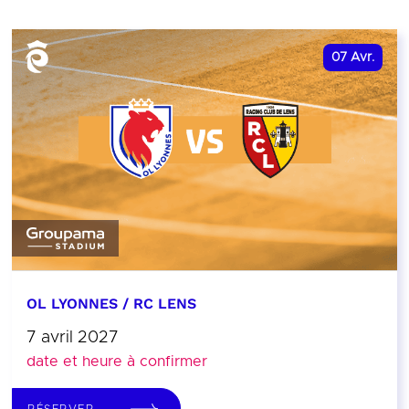
07
Avr.
OL LYONNES / RC LENS
7 avril 2027
date et heure à confirmer
RÉSERVER