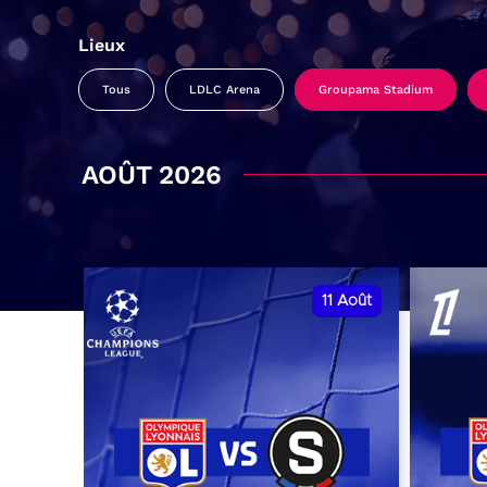
Lieux
Tous
LDLC Arena
Groupama Stadium
AOÛT 2026
11
Août