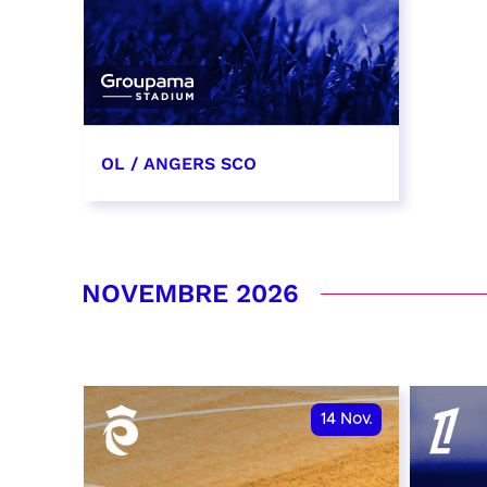
OL / ANGERS SCO
31 octobre 2026
date et heure à confirmer
NOVEMBRE 2026
RÉSERVER
14
Nov.