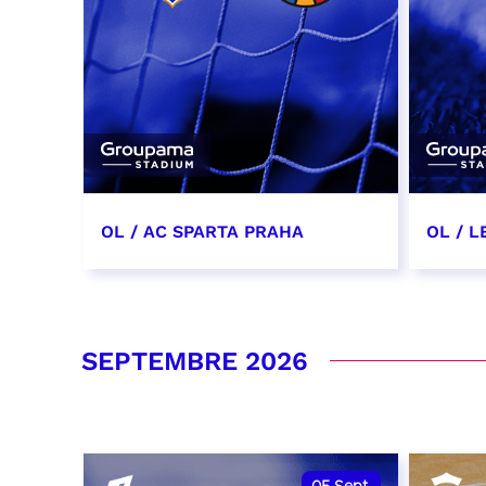
OL / AC SPARTA PRAHA
OL / L
11 août 2026 - 21:00
29 aoû
RÉSERVER
RÉSER
SEPTEMBRE 2026