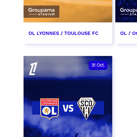
OL LYONNES / TOULOUSE FC
OL / O
3 octobre 2026
17 oc
date et heure à confirmer
date e
31
Oct.
RÉSERVER
RÉSER