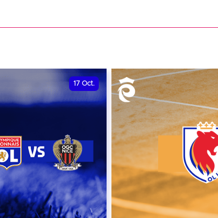
date et heure à confirme
VER
RÉSERVER
17
Oct.