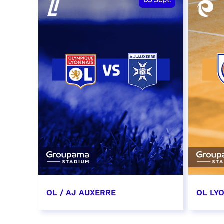
05
Sept.
OL / AJ AUXERRE
OL LYO
5 septembre 2026
12 sep