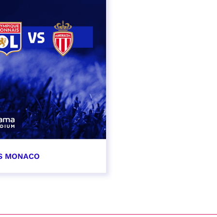
AS MONACO
vembre 2026
t heure à confirmer
VER