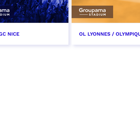
GC NICE
OL LYONNES / OLYMPIQ
tobre 2026
24 octobre 2026
t heure à confirmer
date et heure à confirme
VER
RÉSERVER