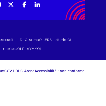
m
Accueil – LDLC Arena
OL.FR
Billetterie OL
ntreprises
OLPLAY
MYOL
ium
CGV LDLC Arena
Accessibilité : non conforme