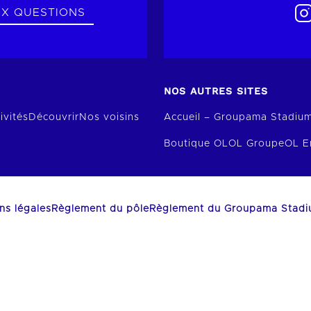
UX QUESTIONS
NOS AUTRES SITES
ivités
Découvrir
Nos voisins
Accueil – Groupama Stadiu
Boutique OL
OL Groupe
OL E
ns légales
Règlement du pôle
Règlement du Groupama Stad