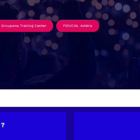
Groupama Training Center
FIDUCIAL Astéria
 ?