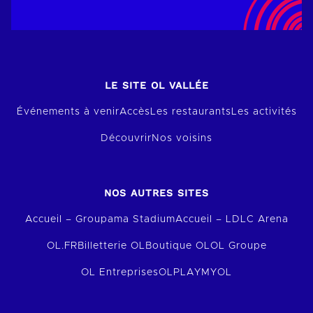
LE SITE OL VALLÉE
Événements à venir
Accès
Les restaurants
Les activités
Découvrir
Nos voisins
NOS AUTRES SITES
Accueil – Groupama Stadium
Accueil – LDLC Arena
OL.FR
Billetterie OL
Boutique OL
OL Groupe
OL Entreprises
OLPLAY
MYOL