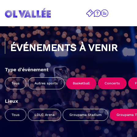
ÉVÉNEMENTS À VENIR
Type d'événement
Tous
Autres sports
Basketball
Concerts
F
Lieux
Tous
LDLC Arena
Groupama Stadium
Groupama Tr