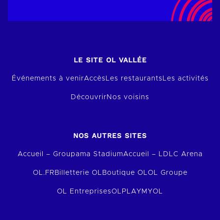
LE SITE OL VALLÉE
Événements à venir
Accès
Les restaurants
Les activités
Découvrir
Nos voisins
NOS AUTRES SITES
Accueil – Groupama Stadium
Accueil – LDLC Arena
OL.FR
Billetterie OL
Boutique OL
OL Groupe
OL Entreprises
OLPLAY
MYOL