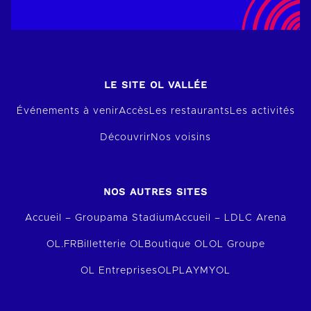
LE SITE OL VALLÉE
Événements à venir
Accès
Les restaurants
Les activités
Découvrir
Nos voisins
NOS AUTRES SITES
Accueil – Groupama Stadium
Accueil – LDLC Arena
OL.FR
Billetterie OL
Boutique OL
OL Groupe
OL Entreprises
OLPLAY
MYOL