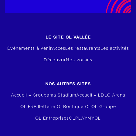
LE SITE OL VALLÉE
Événements à venir
Accès
Les restaurants
Les activités
Découvrir
Nos voisins
NOS AUTRES SITES
Accueil – Groupama Stadium
Accueil – LDLC Arena
OL.FR
Billetterie OL
Boutique OL
OL Groupe
OL Entreprises
OLPLAY
MYOL