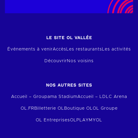
LE SITE OL VALLÉE
Événements à venir
Accès
Les restaurants
Les activités
Découvrir
Nos voisins
NOS AUTRES SITES
Accueil – Groupama Stadium
Accueil – LDLC Arena
OL.FR
Billetterie OL
Boutique OL
OL Groupe
OL Entreprises
OLPLAY
MYOL