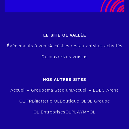
LE SITE OL VALLÉE
Événements à venir
Accès
Les restaurants
Les activités
Découvrir
Nos voisins
NOS AUTRES SITES
Accueil – Groupama Stadium
Accueil – LDLC Arena
OL.FR
Billetterie OL
Boutique OL
OL Groupe
OL Entreprises
OLPLAY
MYOL