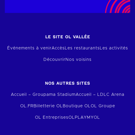
LE SITE OL VALLÉE
Événements à venir
Accès
Les restaurants
Les activités
Découvrir
Nos voisins
NOS AUTRES SITES
Accueil – Groupama Stadium
Accueil – LDLC Arena
OL.FR
Billetterie OL
Boutique OL
OL Groupe
OL Entreprises
OLPLAY
MYOL