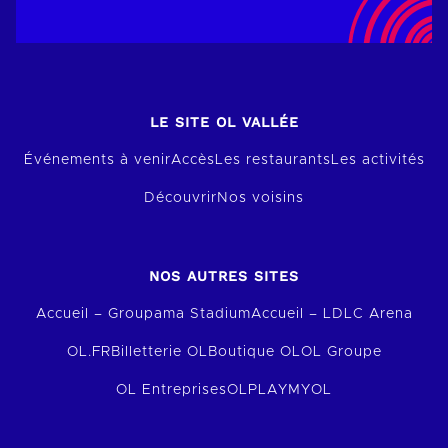
LE SITE OL VALLÉE
Événements à venir
Accès
Les restaurants
Les activités
Découvrir
Nos voisins
NOS AUTRES SITES
Accueil – Groupama Stadium
Accueil – LDLC Arena
OL.FR
Billetterie OL
Boutique OL
OL Groupe
OL Entreprises
OLPLAY
MYOL