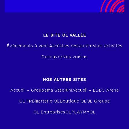
LE SITE OL VALLÉE
Événements à venir
Accès
Les restaurants
Les activités
Découvrir
Nos voisins
NOS AUTRES SITES
Accueil – Groupama Stadium
Accueil – LDLC Arena
OL.FR
Billetterie OL
Boutique OL
OL Groupe
OL Entreprises
OLPLAY
MYOL