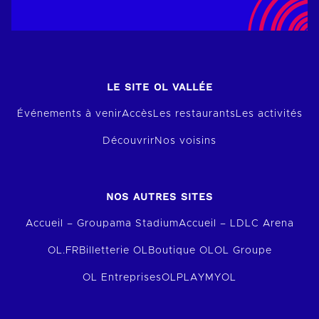
LE SITE OL VALLÉE
Événements à venir
Accès
Les restaurants
Les activités
Découvrir
Nos voisins
NOS AUTRES SITES
Accueil – Groupama Stadium
Accueil – LDLC Arena
OL.FR
Billetterie OL
Boutique OL
OL Groupe
OL Entreprises
OLPLAY
MYOL