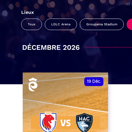
Lieux
Tous
LDLC Arena
Groupama Stadium
DÉCEMBRE 2026
19
Déc.