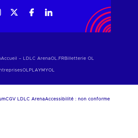
m
Accueil – LDLC Arena
OL.FR
Billetterie OL
ntreprises
OLPLAY
MYOL
ium
CGV LDLC Arena
Accessibilité : non conforme