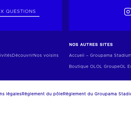
UX QUESTIONS
NOS AUTRES SITES
ivités
Découvrir
Nos voisins
Accueil – Groupama Stadiu
Boutique OL
OL Groupe
OL E
ns légales
Règlement du pôle
Règlement du Groupama Stad