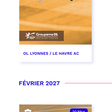
OL LYONNES / LE HAVRE AC
19 décembre 2026
date et heure à confirmer
FÉVRIER 2027
RÉSERVER