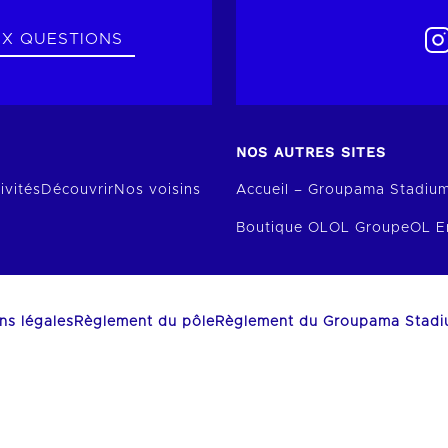
UX QUESTIONS
NOS AUTRES SITES
ivités
Découvrir
Nos voisins
Accueil – Groupama Stadiu
Boutique OL
OL Groupe
OL E
ns légales
Règlement du pôle
Règlement du Groupama Stad