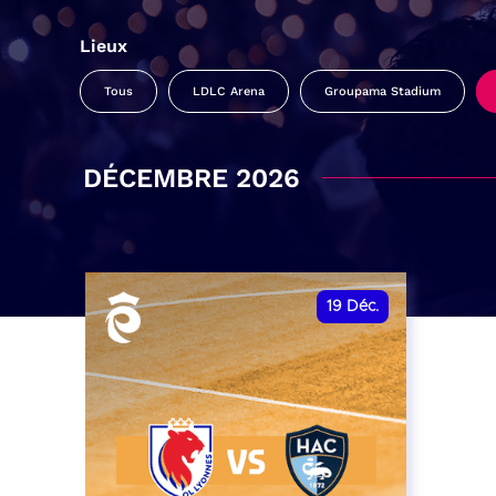
Lieux
Tous
LDLC Arena
Groupama Stadium
DÉCEMBRE 2026
19
Déc.