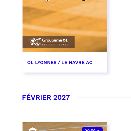
OL LYONNES / LE HAVRE AC
19 décembre 2026
date et heure à confirmer
FÉVRIER 2027
RÉSERVER