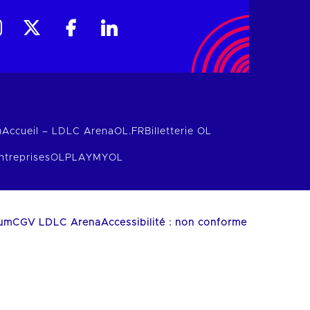
m
Accueil – LDLC Arena
OL.FR
Billetterie OL
ntreprises
OLPLAY
MYOL
ium
CGV LDLC Arena
Accessibilité : non conforme