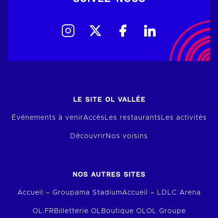
LE SITE OL VALLÉE
Événements à venir
Accès
Les restaurants
Les activités
Découvrir
Nos voisins
NOS AUTRES SITES
Accueil – Groupama Stadium
Accueil – LDLC Arena
OL.FR
Billetterie OL
Boutique OL
OL Groupe