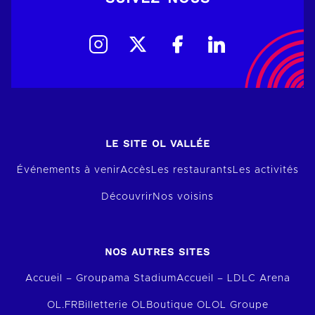
LE SITE OL VALLÉE
Événements à venir
Accès
Les restaurants
Les activités
Découvrir
Nos voisins
NOS AUTRES SITES
Accueil – Groupama Stadium
Accueil – LDLC Arena
OL.FR
Billetterie OL
Boutique OL
OL Groupe