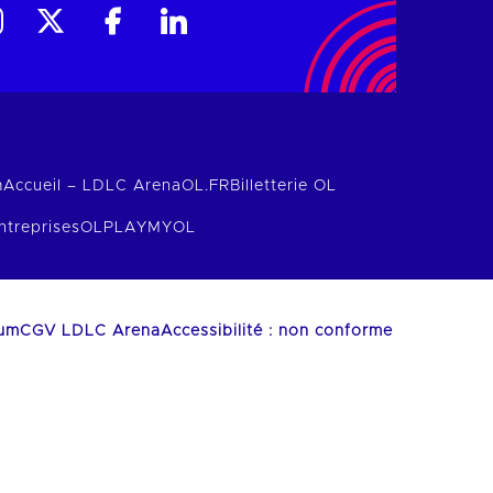
m
Accueil – LDLC Arena
OL.FR
Billetterie OL
ntreprises
OLPLAY
MYOL
ium
CGV LDLC Arena
Accessibilité : non conforme