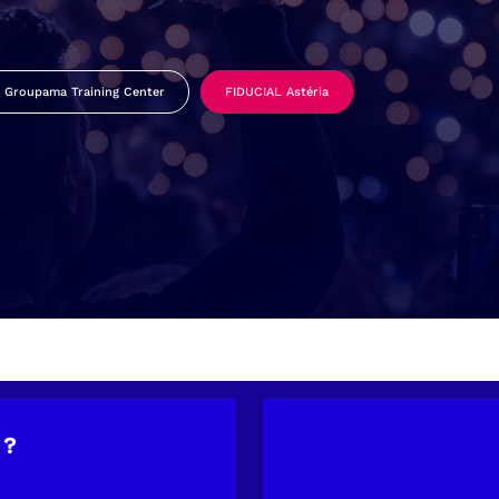
Groupama Training Center
FIDUCIAL Astéria
 ?