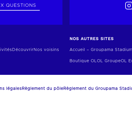
UX QUESTIONS
NOS AUTRES SITES
ivités
Découvrir
Nos voisins
Accueil – Groupama Stadiu
Boutique OL
OL Groupe
OL E
ns légales
Règlement du pôle
Règlement du Groupama Stad