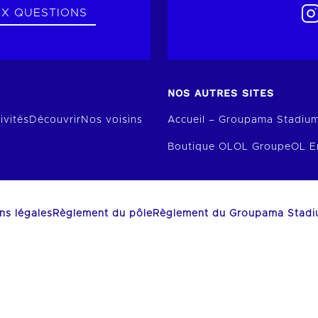
UX QUESTIONS
NOS AUTRES SITES
ivités
Découvrir
Nos voisins
Accueil – Groupama Stadiu
Boutique OL
OL Groupe
OL E
ns légales
Règlement du pôle
Règlement du Groupama Stad