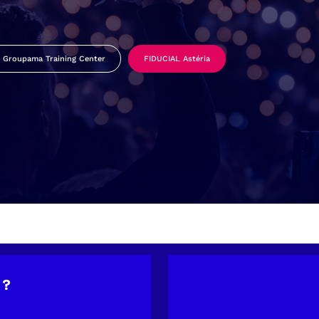
Groupama Training Center
FIDUCIAL Astéria
 ?