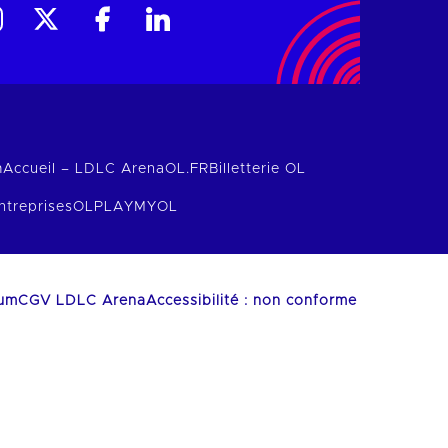
m
Accueil – LDLC Arena
OL.FR
Billetterie OL
ntreprises
OLPLAY
MYOL
ium
CGV LDLC Arena
Accessibilité : non conforme