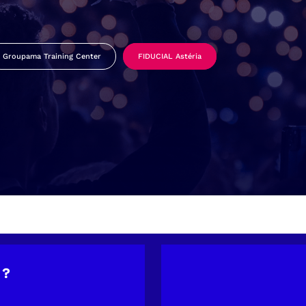
Groupama Training Center
FIDUCIAL Astéria
 ?