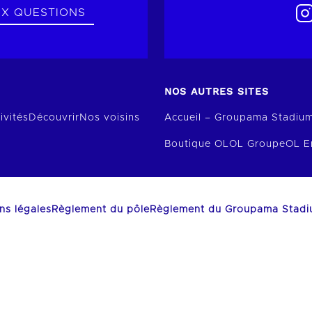
UX QUESTIONS
NOS AUTRES SITES
ivités
Découvrir
Nos voisins
Accueil – Groupama Stadiu
Boutique OL
OL Groupe
OL E
ns légales
Règlement du pôle
Règlement du Groupama Stad