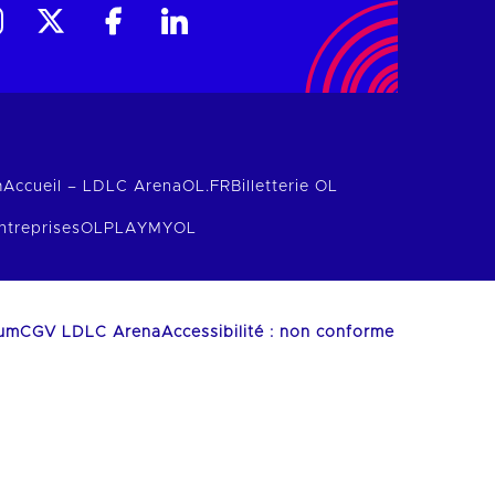
m
Accueil – LDLC Arena
OL.FR
Billetterie OL
ntreprises
OLPLAY
MYOL
ium
CGV LDLC Arena
Accessibilité : non conforme