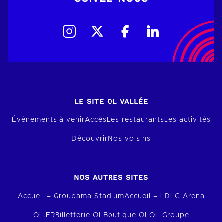
LE SITE OL VALLÉE
Événements à venir
Accès
Les restaurants
Les activités
Découvrir
Nos voisins
NOS AUTRES SITES
Accueil – Groupama Stadium
Accueil – LDLC Arena
OL.FR
Billetterie OL
Boutique OL
OL Groupe