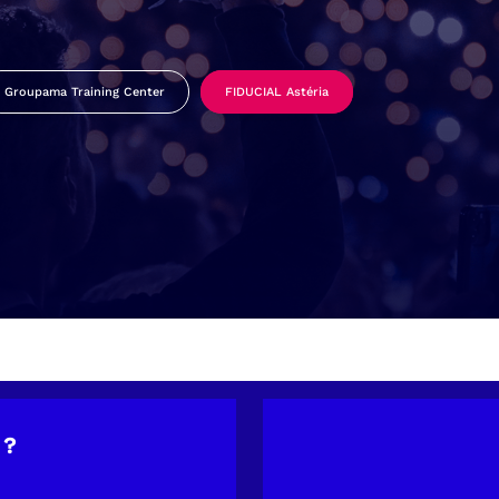
Groupama Training Center
FIDUCIAL Astéria
 ?