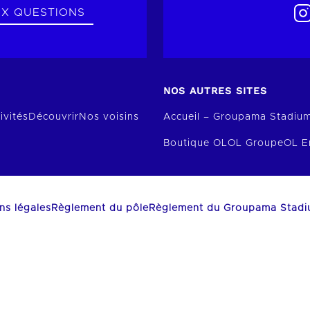
UX QUESTIONS
NOS AUTRES SITES
ivités
Découvrir
Nos voisins
Accueil – Groupama Stadiu
Boutique OL
OL Groupe
OL E
ns légales
Règlement du pôle
Règlement du Groupama Stad