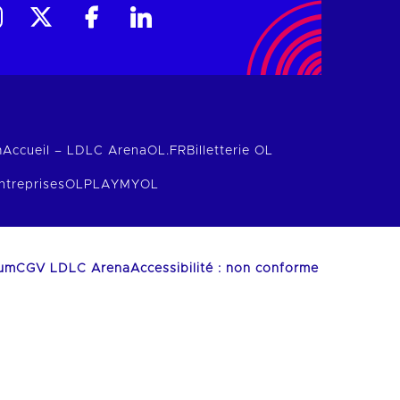
m
Accueil – LDLC Arena
OL.FR
Billetterie OL
ntreprises
OLPLAY
MYOL
ium
CGV LDLC Arena
Accessibilité : non conforme