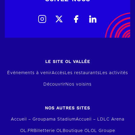
LE SITE OL VALLÉE
Événements à venir
Accès
Les restaurants
Les activités
Découvrir
Nos voisins
NOS AUTRES SITES
Accueil – Groupama Stadium
Accueil – LDLC Arena
OL.FR
Billetterie OL
Boutique OL
OL Groupe