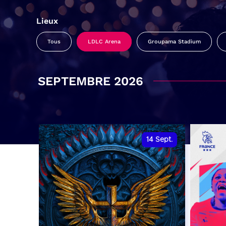
Lieux
Tous
LDLC Arena
Groupama Stadium
SEPTEMBRE 2026
14
Sept.