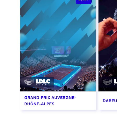
18
Oct.
GRAND PRIX AUVERGNE-
DABEU
RHÔNE-ALPES
18 octobre 2026 - 12:00
31 oct