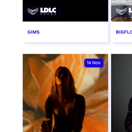
GIMS
BIGFLO
2 et 3 novembre 2026
6 et 
RÉSERVER
RÉSER
14
Nov.