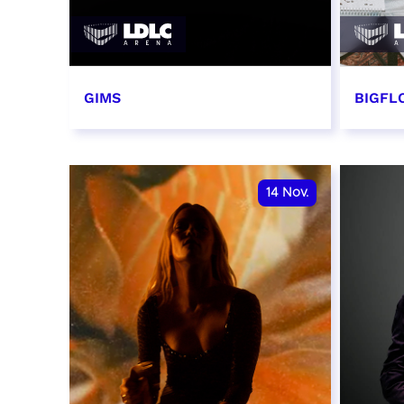
GIMS
BIGFLO
2 et 3 novembre 2026
6 et 
RÉSERVER
RÉSER
14
Nov.