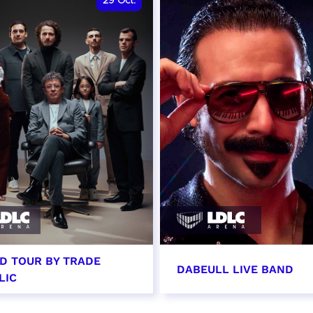
29
Oct.
D TOUR BY TRADE
DABEULL LIVE BAND
LIC
tobre 2026 - 20:00
31 octobre 2026 - 20: