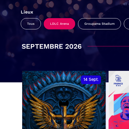
Lieux
Tous
LDLC Arena
Groupama Stadium
SEPTEMBRE 2026
14
Sept.