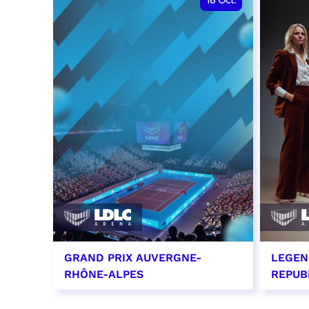
18
Oct.
GRAND PRIX AUVERGNE-
LEGEN
RHÔNE-ALPES
REPUB
18 octobre 2026 - 12:00
29 oc