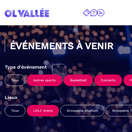
ÉVÉNEMENTS À VENIR
Type d'événement
Tous
Autres sports
Basketball
Concerts
F
Lieux
Tous
LDLC Arena
Groupama Stadium
Groupama Tr