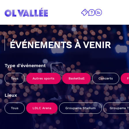
ÉVÉNEMENTS À VENIR
Type d'événement
Tous
Autres sports
Basketball
Concerts
F
Lieux
Tous
LDLC Arena
Groupama Stadium
Groupama Tr