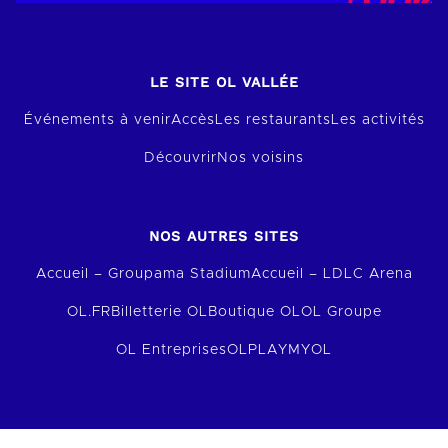
LE SITE OL VALLÉE
Événements à venir
Accès
Les restaurants
Les activités
Découvrir
Nos voisins
NOS AUTRES SITES
Accueil – Groupama Stadium
Accueil – LDLC Arena
OL.FR
Billetterie OL
Boutique OL
OL Groupe
OL Entreprises
OLPLAY
MYOL