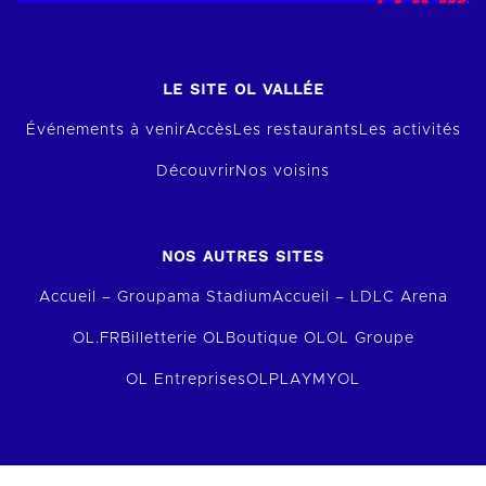
LE SITE OL VALLÉE
Événements à venir
Accès
Les restaurants
Les activités
Découvrir
Nos voisins
NOS AUTRES SITES
Accueil – Groupama Stadium
Accueil – LDLC Arena
OL.FR
Billetterie OL
Boutique OL
OL Groupe
OL Entreprises
OLPLAY
MYOL