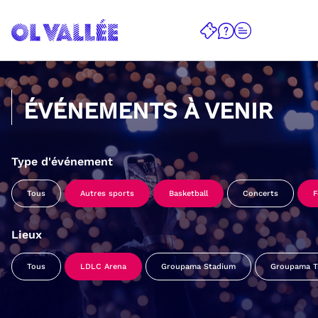
ÉVÉNEMENTS À VENIR
Type d'événement
Tous
Autres sports
Basketball
Concerts
F
Lieux
Tous
LDLC Arena
Groupama Stadium
Groupama Tr