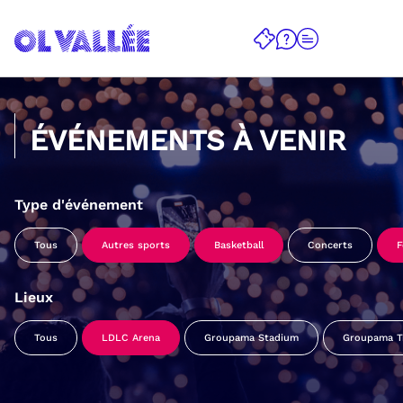
ÉVÉNEMENTS À VENIR
Type d'événement
Tous
Autres sports
Basketball
Concerts
F
Lieux
Tous
LDLC Arena
Groupama Stadium
Groupama Tr