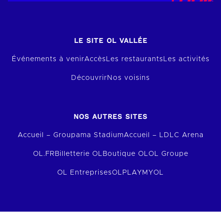
LE SITE OL VALLÉE
Événements à venir
Accès
Les restaurants
Les activités
Découvrir
Nos voisins
NOS AUTRES SITES
Accueil – Groupama Stadium
Accueil – LDLC Arena
OL.FR
Billetterie OL
Boutique OL
OL Groupe
OL Entreprises
OLPLAY
MYOL