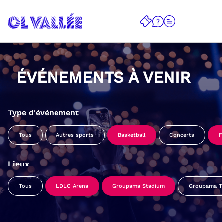
ÉVÉNEMENTS À VENIR
Type d'événement
Tous
Autres sports
Basketball
Concerts
F
Lieux
Tous
LDLC Arena
Groupama Stadium
Groupama Tr