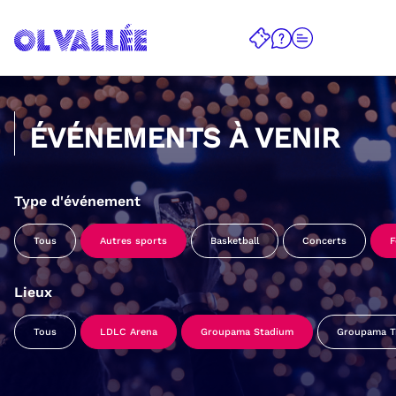
ÉVÉNEMENTS À VENIR
Type d'événement
Tous
Autres sports
Basketball
Concerts
F
Lieux
Tous
LDLC Arena
Groupama Stadium
Groupama Tr