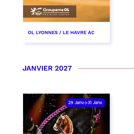
OL LYONNES / LE HAVRE AC
19 décembre 2026
date et heure à confirmer
JANVIER 2027
RÉSERVER
29
Janv.
31
Janv.